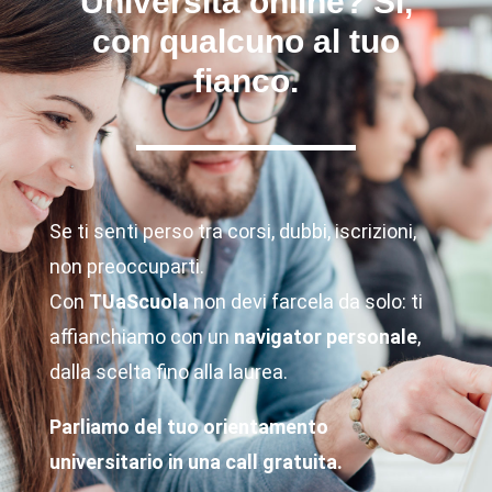
Università online? Sì,
con qualcuno al tuo
fianco.
Se ti senti perso tra corsi, dubbi, iscrizioni,
non preoccuparti.
Con
TUaScuola
non devi farcela da solo: ti
affianchiamo con un
navigator personale
,
dalla scelta fino alla laurea.
Parliamo del tuo orientamento
universitario in una call gratuita.